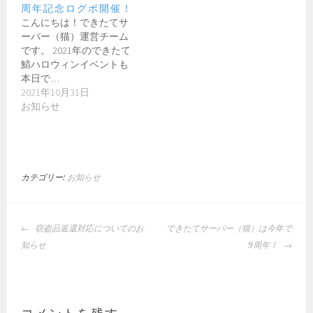
周年記念ログボ開催！
こんにちは！できたてサ
ーバー（猫）運営チーム
です。 2021年のできたて
鯖ハロウィンイベントも
本日で…
2021年10月31日
お知らせ
カテゴリー:
お知らせ
投
窃盗品返還対応についてのお
できたてサーバー（猫）は今年で
稿
知らせ
9周年！
ナ
ビ
ゲ
ー
コメントを残す