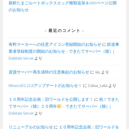
新鮮たまごルートボックスエッグ種類追加＆WIKIページ公開
のお知らせ
最近のコメント
有料マーカーへの任意アイコン登録開始のお知らせ
に
鉄道事
業者登録制度の開始のお知らせ – できたてサーバー（猫）|
Dekitate Server
より
資源サーバー再生成時の注意喚起のお知らせ
に
sky
より
Minecraft1.21.8アップデートのお知らせ！
に
Colisa_Lalia
より
１０周年記念企画：旧ワールドを公開します！
に
祝！できた
てサーバー（猫）１０周年
– できたてサーバー（猫）|
Dekitate Server
より
リニューアルのお知らせ
に
１０周年記念企画：旧ワールドを