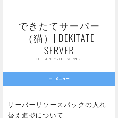
コ
ン
テ
できたてサーバー
ン
ツ
（猫）| DEKITATE
へ
ス
SERVER
キ
ッ
THE MINECRAFT SERVER.
プ
メニュー
サーバーリソースパックの入れ
替え進捗について