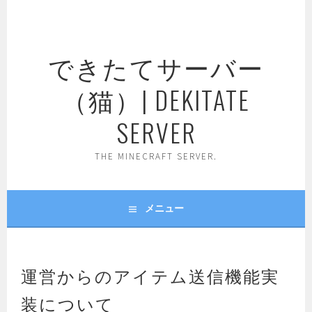
コ
ン
テ
できたてサーバー
ン
ツ
（猫）| DEKITATE
へ
ス
SERVER
キ
ッ
THE MINECRAFT SERVER.
プ
メニュー
運営からのアイテム送信機能実
装について