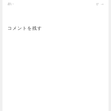
稿
願い
せ
ナ
ビ
ゲ
ー
コメントを残す
シ
ョ
ン