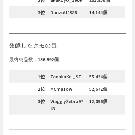
2位
akakoyo_190e
201,856個
3位
DanzoU4586
14,144個
発酵したクモの目
最終納品数：
156,992個
1位
TanakaKei_ST
55,424個
2位
MCma1ow
52,672個
3位
WagglyZebra97
12,096個
43