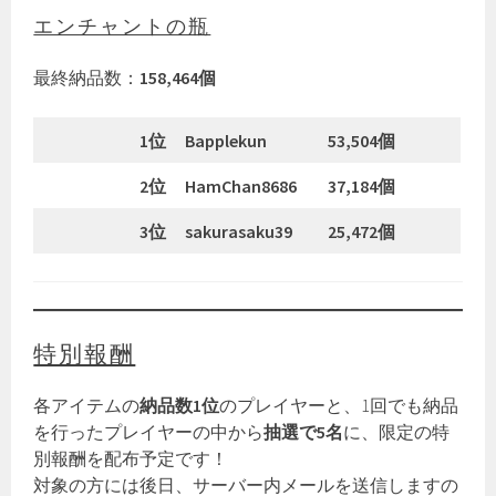
エンチャントの瓶
最終納品数：
158,464個
1位
Bapplekun
53,504個
2位
HamChan8686
37,184個
3位
sakurasaku39
25,472個
特別報酬
各アイテムの
納品数1位
のプレイヤーと、1回でも納品
を行ったプレイヤーの中から
抽選で5名
に、限定の特
別報酬を配布予定です！
対象の方には後日、サーバー内メールを送信しますの