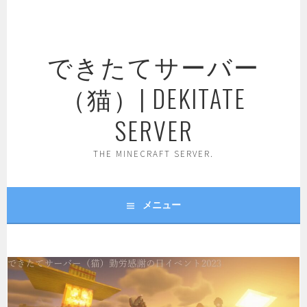
コ
ン
テ
できたてサーバー
ン
ツ
（猫）| DEKITATE
へ
ス
SERVER
キ
ッ
THE MINECRAFT SERVER.
プ
メニュー