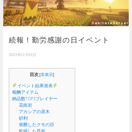
続報！勤労感謝の日イベント
2023年12月10日
目次
[
非表示
]
イベント結果発表
報酬アイテム
納品数TOP3プレイヤー
花崗岩
アカシアの原木
砂利
発酵したクモの目
乾燥した昆布