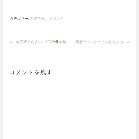
カテゴリー:
お知らせ
、
イベント
投
年賀状ください！2024
年編
職業アップデートのお知らせ
稿
ナ
ビ
ゲ
コメントを残す
ー
シ
ョ
ン