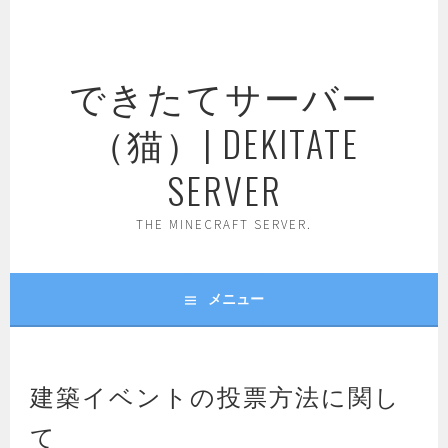
コ
ン
テ
できたてサーバー
ン
ツ
（猫）| DEKITATE
へ
ス
SERVER
キ
ッ
THE MINECRAFT SERVER.
プ
メニュー
建築イベントの投票方法に関し
て