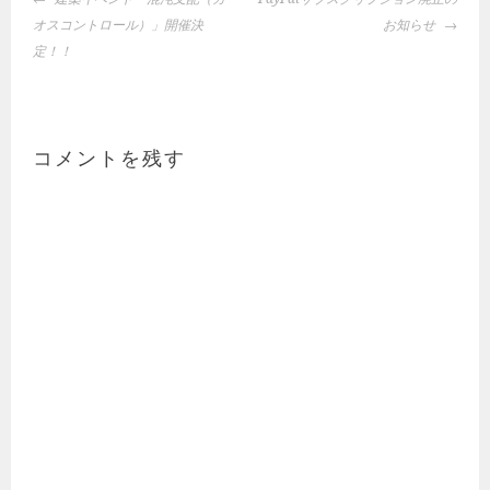
稿
オスコントロール）」開催決
お知らせ
ナ
定！！
ビ
ゲ
ー
シ
コメントを残す
ョ
ン