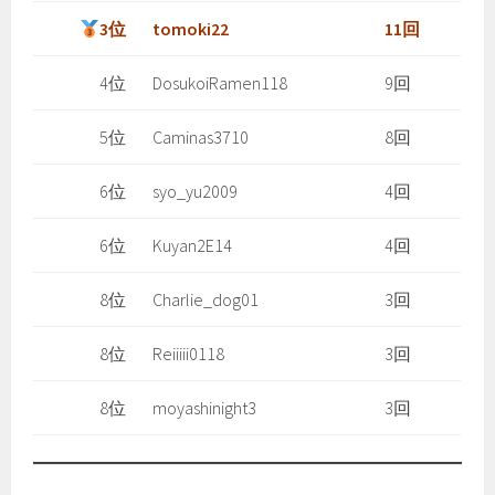
3位
tomoki22
11回
4位
DosukoiRamen118
9回
5位
Caminas3710
8回
6位
syo_yu2009
4回
6位
Kuyan2E14
4回
8位
Charlie_dog01
3回
8位
Reiiiii0118
3回
8位
moyashinight3
3回