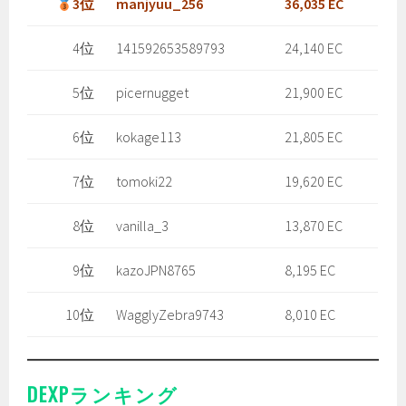
3位
manjyuu_256
36,035 EC
4位
141592653589793
24,140 EC
5位
picernugget
21,900 EC
6位
kokage113
21,805 EC
7位
tomoki22
19,620 EC
8位
vanilla_3
13,870 EC
9位
kazoJPN8765
8,195 EC
10位
WagglyZebra9743
8,010 EC
DEXPランキング