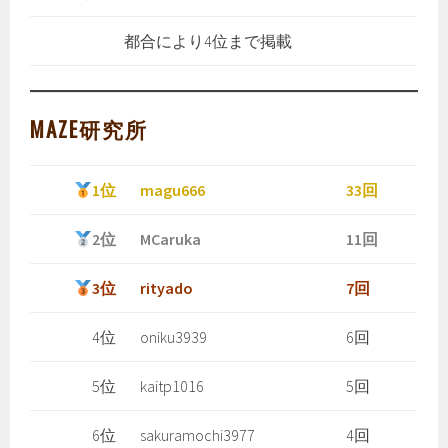
都合により4位まで掲載
MAZE研究所
1位
magu666
33回
2位
MCaruka
11回
3位
rityado
7回
4位
oniku3939
6回
5位
kaitp1016
5回
6位
sakuramochi3977
4回