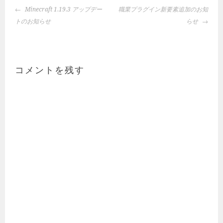
投
Minecraft 1.19.3 アップデー
職業プラグイン新要素追加のお知
稿
トのお知らせ
らせ
ナ
ビ
ゲ
ー
コメントを残す
シ
ョ
ン