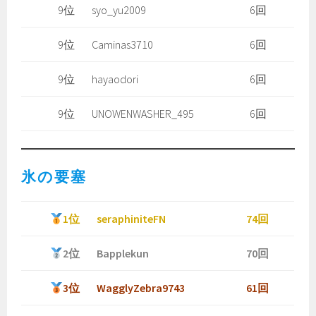
9位
syo_yu2009
6回
9位
Caminas3710
6回
9位
hayaodori
6回
9位
UNOWENWASHER_495
6回
氷の要塞
1位
seraphiniteFN
74回
2位
Bapplekun
70回
3位
WagglyZebra9743
61回