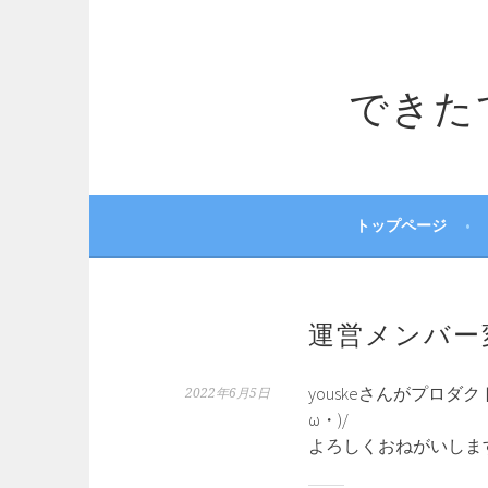
コ
ン
テ
できたてサ
ン
ツ
へ
ス
キ
ッ
トップページ
プ
運営メンバー
youskeさんがプロ
2022年6月5日
ω・)/
よろしくおねがいしま