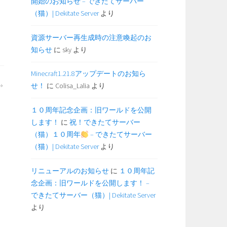
開始のお知らせ – できたてサーバー
（猫）| Dekitate Server
より
資源サーバー再生成時の注意喚起のお
知らせ
に
sky
より
Minecraft1.21.8アップデートのお知ら
せ！
に
Colisa_Lalia
より
１０周年記念企画：旧ワールドを公開
します！
に
祝！できたてサーバー
（猫）１０周年
– できたてサーバー
（猫）| Dekitate Server
より
リニューアルのお知らせ
に
１０周年記
念企画：旧ワールドを公開します！ –
できたてサーバー（猫）| Dekitate Server
より