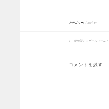
カテゴリー:
お知らせ
投
新施設ミニゲームワールド
稿
ナ
ビ
ゲ
コメントを残す
ー
シ
ョ
ン