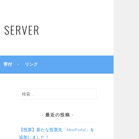
SERVER
寄付
リンク
検
索:
最近の投稿
【投票】新たな投票先「MinePortal」を
追加しました！