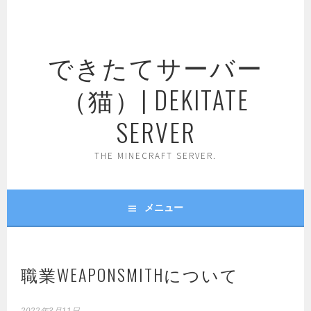
コ
ン
テ
できたてサーバー
ン
ツ
（猫）| DEKITATE
へ
ス
SERVER
キ
ッ
THE MINECRAFT SERVER.
プ
メニュー
職業WEAPONSMITHについて