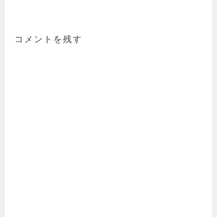
稿
ナ
ビ
ゲ
コメントを残す
ー
シ
ョ
ン