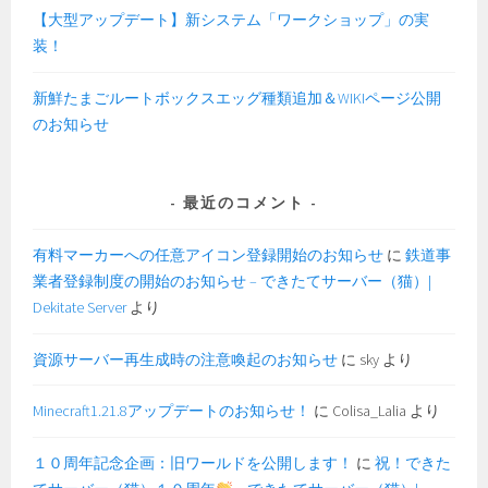
【大型アップデート】新システム「ワークショップ」の実
装！
新鮮たまごルートボックスエッグ種類追加＆WIKIページ公開
のお知らせ
最近のコメント
有料マーカーへの任意アイコン登録開始のお知らせ
に
鉄道事
業者登録制度の開始のお知らせ – できたてサーバー（猫）|
Dekitate Server
より
資源サーバー再生成時の注意喚起のお知らせ
に
sky
より
Minecraft1.21.8アップデートのお知らせ！
に
Colisa_Lalia
より
１０周年記念企画：旧ワールドを公開します！
に
祝！できた