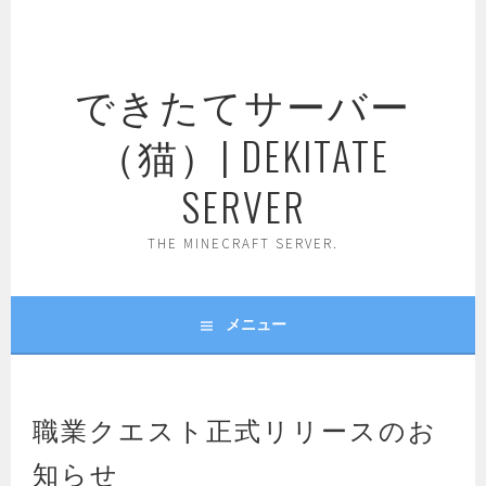
コ
ン
テ
できたてサーバー
ン
ツ
（猫）| DEKITATE
へ
ス
SERVER
キ
ッ
THE MINECRAFT SERVER.
プ
メニュー
職業クエスト正式リリースのお
知らせ