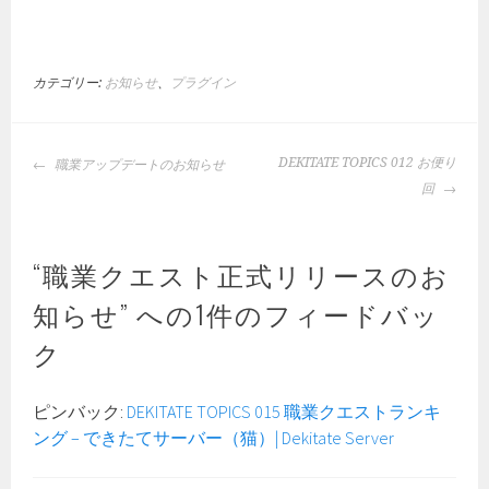
カテゴリー:
お知らせ
、
プラグイン
投
DEKITATE TOPICS 012 お便り
職業アップデートのお知らせ
稿
回
ナ
ビ
ゲ
“
職業クエスト正式リリースのお
ー
知らせ
” への1件のフィードバッ
シ
ョ
ク
ン
ピンバック:
DEKITATE TOPICS 015 職業クエストランキ
ング – できたてサーバー（猫）| Dekitate Server