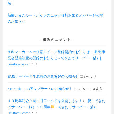
装！
新鮮たまごルートボックスエッグ種類追加＆WIKIページ公開
のお知らせ
最近のコメント
有料マーカーへの任意アイコン登録開始のお知らせ
に
鉄道事
業者登録制度の開始のお知らせ – できたてサーバー（猫）|
Dekitate Server
より
資源サーバー再生成時の注意喚起のお知らせ
に
sky
より
Minecraft1.21.8アップデートのお知らせ！
に
Colisa_Lalia
より
１０周年記念企画：旧ワールドを公開します！
に
祝！できた
てサーバー（猫）１０周年
– できたてサーバー（猫）|
Dekitate Server
より