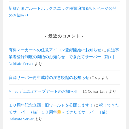
新鮮たまごルートボックスエッグ種類追加＆WIKIページ公開
のお知らせ
最近のコメント
有料マーカーへの任意アイコン登録開始のお知らせ
に
鉄道事
業者登録制度の開始のお知らせ – できたてサーバー（猫）|
Dekitate Server
より
資源サーバー再生成時の注意喚起のお知らせ
に
sky
より
Minecraft1.21.8アップデートのお知らせ！
に
Colisa_Lalia
より
１０周年記念企画：旧ワールドを公開します！
に
祝！できた
てサーバー（猫）１０周年
– できたてサーバー（猫）|
Dekitate Server
より