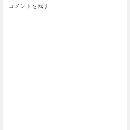
ー
コメントを残す
シ
ョ
ン