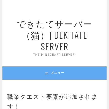
コ
ン
テ
できたてサーバー
ン
ツ
（猫）| DEKITATE
へ
ス
SERVER
キ
ッ
THE MINECRAFT SERVER.
プ
メニュー
職業クエスト要素が追加されま
す！