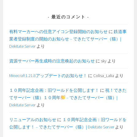
最近のコメント
有料マーカーへの任意アイコン登録開始のお知らせ
に
鉄道事
業者登録制度の開始のお知らせ – できたてサーバー（猫）|
Dekitate Server
より
資源サーバー再生成時の注意喚起のお知らせ
に
sky
より
Minecraft1.21.8アップデートのお知らせ！
に
Colisa_Lalia
より
１０周年記念企画：旧ワールドを公開します！
に
祝！できた
てサーバー（猫）１０周年
– できたてサーバー（猫）|
Dekitate Server
より
リニューアルのお知らせ
に
１０周年記念企画：旧ワールドを
公開します！ – できたてサーバー（猫）| Dekitate Server
より