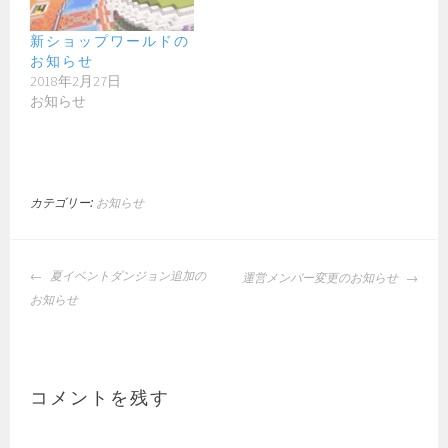
新ショップワールドの
お知らせ
2018年2月27日
お知らせ
カテゴリー:
お知らせ
投
夏イベントダンジョン追加の
運営メンバー変更のお知らせ
稿
お知らせ
ナ
ビ
ゲ
ー
コメントを残す
シ
ョ