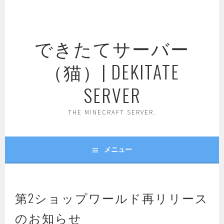
コ
ン
テ
できたてサーバー
ン
ツ
（猫）| DEKITATE
へ
ス
SERVER
キ
ッ
THE MINECRAFT SERVER.
プ
メニュー
第2ショップワールド再リリース
のお知らせ