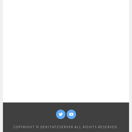
TWITTER
YOUTUBE
COPYRIGHT © DEKITATESERVER ALL RIGHTS RESERVED.