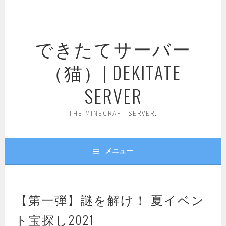
コ
ン
テ
できたてサーバー
ン
ツ
（猫）| DEKITATE
へ
ス
SERVER
キ
ッ
THE MINECRAFT SERVER.
プ
メニュー
【第一弾】謎を解け！ 夏イベン
ト宝探し2021