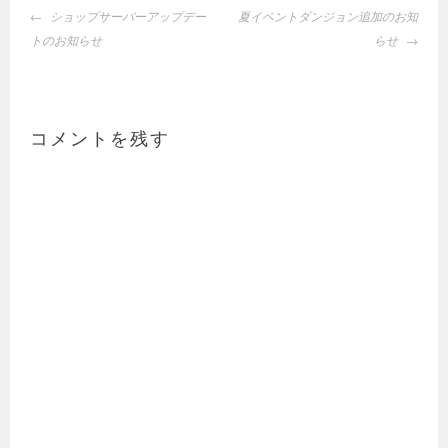
投
ショップサーバーアップデー
夏イベントダンジョン追加のお知
稿
トのお知らせ
らせ
ナ
ビ
ゲ
ー
コメントを残す
シ
ョ
ン