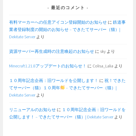
最近のコメント
有料マーカーへの任意アイコン登録開始のお知らせ
に
鉄道事
業者登録制度の開始のお知らせ – できたてサーバー（猫）|
Dekitate Server
より
資源サーバー再生成時の注意喚起のお知らせ
に
sky
より
Minecraft1.21.8アップデートのお知らせ！
に
Colisa_Lalia
より
１０周年記念企画：旧ワールドを公開します！
に
祝！できた
てサーバー（猫）１０周年
– できたてサーバー（猫）|
Dekitate Server
より
リニューアルのお知らせ
に
１０周年記念企画：旧ワールドを
公開します！ – できたてサーバー（猫）| Dekitate Server
より