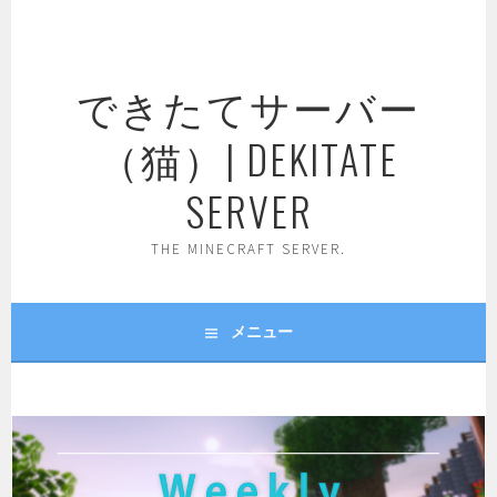
コ
ン
テ
できたてサーバー
ン
ツ
（猫）| DEKITATE
へ
ス
SERVER
キ
ッ
THE MINECRAFT SERVER.
プ
メニュー