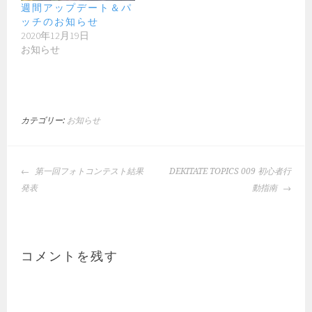
週間アップデート＆パ
ッチのお知らせ
2020年12月19日
お知らせ
カテゴリー:
お知らせ
投
第一回フォトコンテスト結果
DEKITATE TOPICS 009 初心者行
稿
発表
動指南
ナ
ビ
ゲ
ー
コメントを残す
シ
ョ
ン