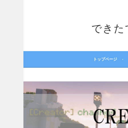
コ
ン
テ
できたてサ
ン
ツ
へ
ス
キ
ッ
トップページ
プ