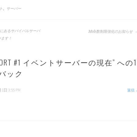
ト
、
サーバー
にあるサバイバルサーバ
Mob数制限強化のお知らせ
います！
 REPORT #1 イベントサーバーの現在
” への1
バック
1日 3:55 PM
返信
い