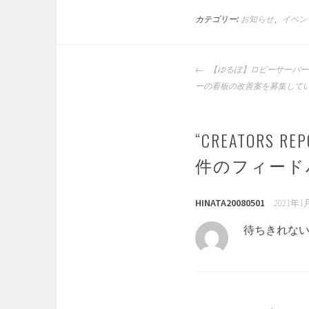
カテゴリー:
お知らせ
、
イベン
投
【ゆるぼ】ロビーサーバー
稿
ーの看板の改善案を募集して
ナ
ビ
ゲ
“
CREATORS
ー
件のフィード
シ
ョ
ン
HINATA20080501
2021年1月
待ちきれな