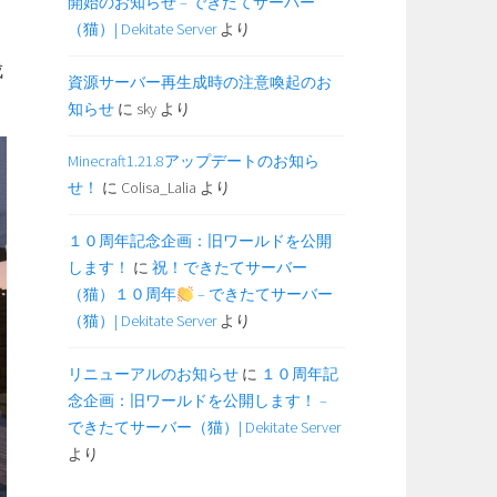
開始のお知らせ – できたてサーバー
（猫）| Dekitate Server
より
成
資源サーバー再生成時の注意喚起のお
知らせ
に
sky
より
Minecraft1.21.8アップデートのお知ら
せ！
に
Colisa_Lalia
より
１０周年記念企画：旧ワールドを公開
します！
に
祝！できたてサーバー
（猫）１０周年
– できたてサーバー
（猫）| Dekitate Server
より
リニューアルのお知らせ
に
１０周年記
念企画：旧ワールドを公開します！ –
できたてサーバー（猫）| Dekitate Server
より