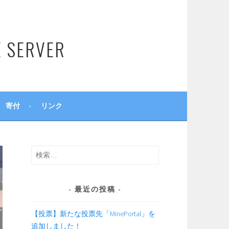
SERVER
寄付
リンク
検
索:
最近の投稿
【投票】新たな投票先「MinePortal」を
追加しました！