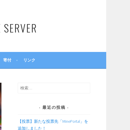
SERVER
寄付
リンク
検
索:
最近の投稿
【投票】新たな投票先「MinePortal」を
追加しました！