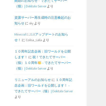
開始のお知らせ – できたてサーバー
（猫）| Dekitate Server
より
資源サーバー再生成時の注意喚起のお
知らせ
に
sky
より
Minecraft1.21.8アップデートのお知ら
せ！
に
Colisa_Lalia
より
１０周年記念企画：旧ワールドを公開
します！
に
祝！できたてサーバー
（猫）１０周年
– できたてサーバー
（猫）| Dekitate Server
より
リニューアルのお知らせ
に
１０周年記
念企画：旧ワールドを公開します！ –
できたてサーバー（猫）| Dekitate Server
より