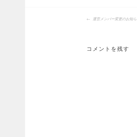
投
運営メンバー変更のお知ら
稿
ナ
ビ
ゲ
コメントを残す
ー
シ
ョ
ン