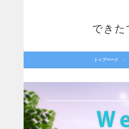
コ
ン
テ
できたてサ
ン
ツ
へ
ス
キ
ッ
トップページ
プ