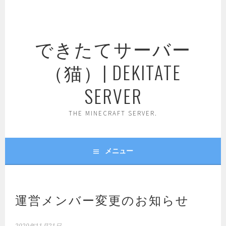
コ
ン
テ
できたてサーバー
ン
ツ
（猫）| DEKITATE
へ
ス
SERVER
キ
ッ
THE MINECRAFT SERVER.
プ
メニュー
運営メンバー変更のお知らせ