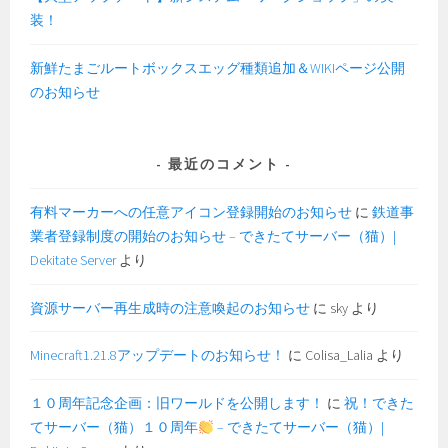
装！
新鮮たまごルートボックスエッグ種類追加＆WIKIページ公開
のお知らせ
最近のコメント
有料マーカーへの任意アイコン登録開始のお知らせ
に
鉄道事
業者登録制度の開始のお知らせ – できたてサーバー（猫）|
Dekitate Server
より
資源サーバー再生成時の注意喚起のお知らせ
に
sky
より
Minecraft1.21.8アップデートのお知らせ！
に
Colisa_Lalia
より
１０周年記念企画：旧ワールドを公開します！
に
祝！できた
てサーバー（猫）１０周年
– できたてサーバー（猫）|