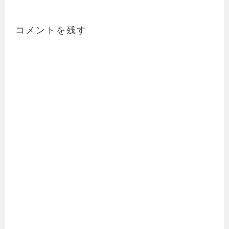
ビ
ゲ
ー
コメントを残す
シ
ョ
ン