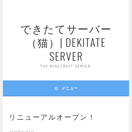
コ
ン
テ
できたてサーバー
ン
ツ
（猫）| DEKITATE
へ
ス
SERVER
キ
ッ
THE MINECRAFT SERVER.
プ
メニュー
リニューアルオープン！