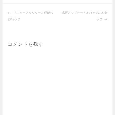
投
リニューアルリリース日時の
週間アップデート＆パッチのお知
稿
お知らせ
らせ
ナ
ビ
ゲ
ー
コメントを残す
シ
ョ
ン