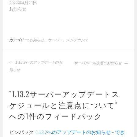
2022年4月23日
お知らせ
カテゴリー:
お知らせ
、
サーバー
、
メンテナンス
投
1.13.2へのアップデートのお
サーバルール改定のお知らせ
稿
知らせ
ナ
ビ
ゲ
“
1.13.2サーバーアップデートス
ー
ケジュールと注意点について
”
シ
ョ
への1件のフィードバック
ン
ピンバック:
1.13.2へのアップデートのお知らせ – でき