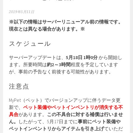
2019年5月11日
※以下の情報はサーバーリニューアル前の情報です。
現在とは異なる場合があります。※
スケジュール
サーバーアップデートは、
5月18日 1時0分
から開始し
ます。所要時間は
約2～3時間
程度を予定しています
が、事前の予告なく前後する可能性があります。
注意点
MyPet（ペット）でバージョンアップに伴うデータ更
新で、
ペット装備やペットインベントリが消失する不
具合
があります。
この不具合に対する補償は行いませ
ん。
したがって、5月17日までに
事前にペット装備や
ペットインベントリからアイテムを引き上げ
ていただ