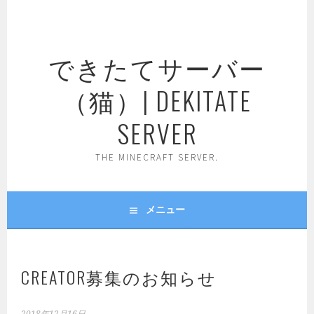
コ
ン
テ
できたてサーバー
ン
ツ
（猫）| DEKITATE
へ
ス
SERVER
キ
ッ
THE MINECRAFT SERVER.
プ
メニュー
CREATOR募集のお知らせ