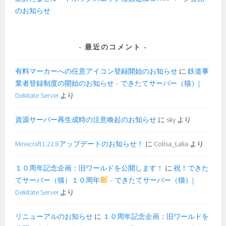
のお知らせ
最近のコメント
有料マーカーへの任意アイコン登録開始のお知らせ
に
鉄道事
業者登録制度の開始のお知らせ – できたてサーバー（猫）|
Dekitate Server
より
資源サーバー再生成時の注意喚起のお知らせ
に
sky
より
Minecraft1.21.8アップデートのお知らせ！
に
Colisa_Lalia
より
１０周年記念企画：旧ワールドを公開します！
に
祝！できた
てサーバー（猫）１０周年
– できたてサーバー（猫）|
Dekitate Server
より
リニューアルのお知らせ
に
１０周年記念企画：旧ワールドを