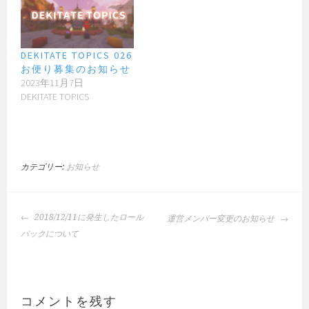
DEKITATE TOPICS 026
お便り募集のお知らせ
2023年11月7日
DEKITATE TOPICS
カテゴリー:
お知らせ
投
2018/12/11に発生したロール
運営メンバー変更のお知らせ
稿
バックについて
ナ
ビ
ゲ
ー
コメントを残す