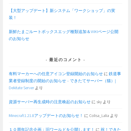
【大型アップデート】新システム「ワークショップ」の実
装！
新鮮たまごルートボックスエッグ種類追加＆WIKIページ公開
のお知らせ
最近のコメント
有料マーカーへの任意アイコン登録開始のお知らせ
に
鉄道事
業者登録制度の開始のお知らせ – できたてサーバー（猫）|
Dekitate Server
より
資源サーバー再生成時の注意喚起のお知らせ
に
sky
より
Minecraft1.21.8アップデートのお知らせ！
に
Colisa_Lalia
より
１０周年記念企画：旧ワールドを公開します！
に
祝！できた