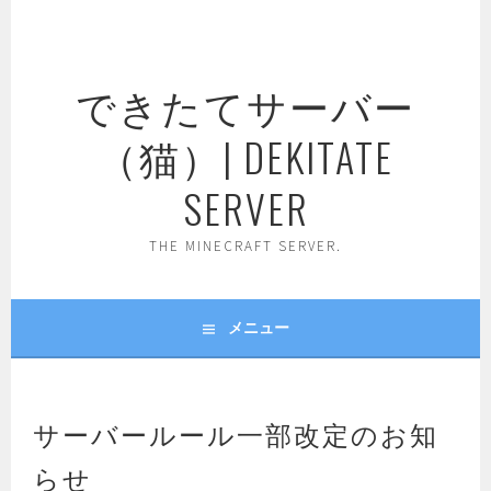
コ
ン
テ
できたてサーバー
ン
ツ
（猫）| DEKITATE
へ
ス
SERVER
キ
ッ
THE MINECRAFT SERVER.
プ
メニュー
サーバールール一部改定のお知
らせ