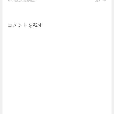
稿
ＷＣ無効の注意喚起
用】
ナ
ビ
ゲ
ー
コメントを残す
シ
ョ
ン