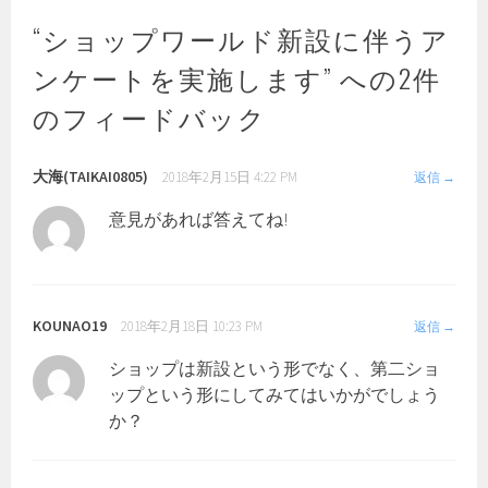
ビ
ゲ
“
ショップワールド新設に伴うア
ー
ンケートを実施します
” への2件
シ
ョ
のフィードバック
ン
大海(TAIKAI0805)
2018年2月15日 4:22 PM
返信
意見があれば答えてね!
KOUNAO19
2018年2月18日 10:23 PM
返信
ショップは新設という形でなく、第二ショ
ップという形にしてみてはいかがでしょう
か？