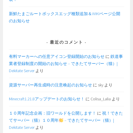
新鮮たまごルートボックスエッグ種類追加＆WIKIページ公開
のお知らせ
最近のコメント
有料マーカーへの任意アイコン登録開始のお知らせ
に
鉄道事
業者登録制度の開始のお知らせ – できたてサーバー（猫）|
Dekitate Server
より
資源サーバー再生成時の注意喚起のお知らせ
に
sky
より
Minecraft1.21.8アップデートのお知らせ！
に
Colisa_Lalia
より
１０周年記念企画：旧ワールドを公開します！
に
祝！できた
てサーバー（猫）１０周年
– できたてサーバー（猫）|
Dekitate Server
より