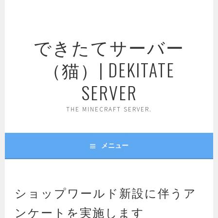
コ
ン
テ
できたてサーバー
ン
ツ
（猫）| DEKITATE
へ
ス
SERVER
キ
ッ
THE MINECRAFT SERVER.
プ
メニュー
ショップワールド新設に伴うア
ンケートを実施します