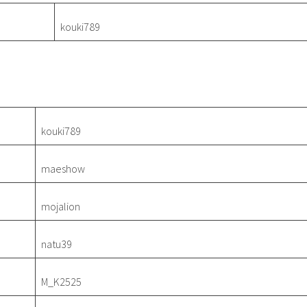
kouki789
kouki789
maeshow
mojalion
natu39
M_K2525