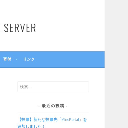
SERVER
寄付
リンク
検
索:
最近の投稿
【投票】新たな投票先「MinePortal」を
追加しました！