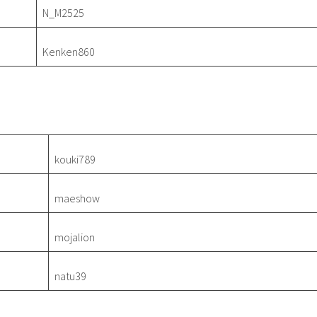
N_M2525
Kenken860
kouki789
maeshow
mojalion
natu39