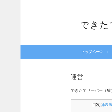
コ
ン
テ
できたてサ
ン
ツ
へ
ス
キ
ッ
トップページ
プ
運営
できたてサーバー（猫
目次
[
非表示