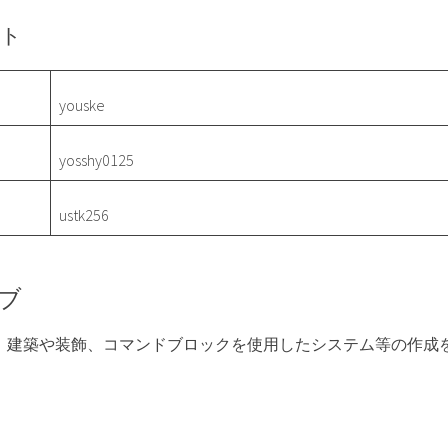
ート
youske
yosshy0125
ustk256
ブ
ーム内で、建築や装飾、コマンドブロックを使用したシステム等の作成