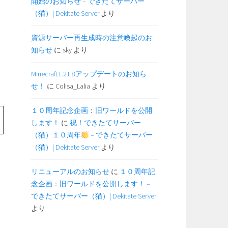
開始のお知らせ – できたてサーバー
（猫）| Dekitate Server
より
資源サーバー再生成時の注意喚起のお
知らせ
に
sky
より
Minecraft1.21.8アップデートのお知ら
せ！
に
Colisa_Lalia
より
１０周年記念企画：旧ワールドを公開
します！
に
祝！できたてサーバー
（猫）１０周年
– できたてサーバー
（猫）| Dekitate Server
より
リニューアルのお知らせ
に
１０周年記
念企画：旧ワールドを公開します！ –
できたてサーバー（猫）| Dekitate Server
より