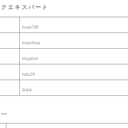
ックエキスパート
kouki789
maeshow
mojalion
natu39
0nik4
ラ―