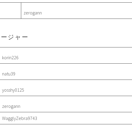
zerogann
ネージャー
korin226
natu39
yosshy0125
zerogann
WagglyZebra9743