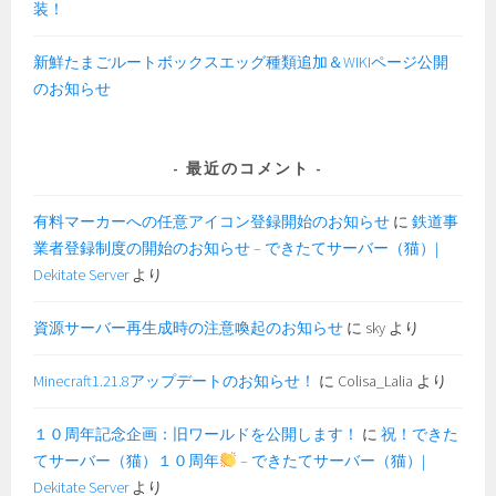
装！
新鮮たまごルートボックスエッグ種類追加＆WIKIページ公開
のお知らせ
最近のコメント
有料マーカーへの任意アイコン登録開始のお知らせ
に
鉄道事
業者登録制度の開始のお知らせ – できたてサーバー（猫）|
Dekitate Server
より
資源サーバー再生成時の注意喚起のお知らせ
に
sky
より
Minecraft1.21.8アップデートのお知らせ！
に
Colisa_Lalia
より
１０周年記念企画：旧ワールドを公開します！
に
祝！できた
てサーバー（猫）１０周年
– できたてサーバー（猫）|
Dekitate Server
より