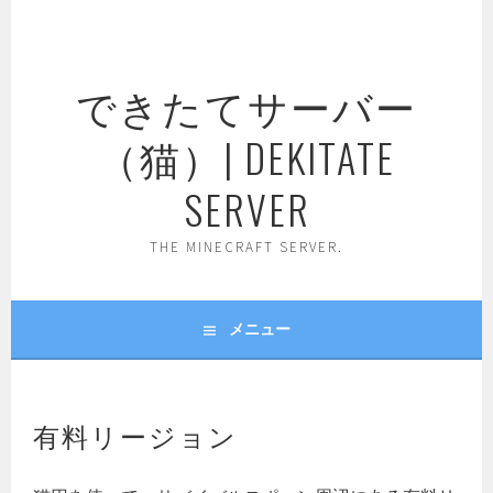
コ
ン
テ
できたてサーバー
ン
ツ
（猫）| DEKITATE
へ
ス
SERVER
キ
ッ
THE MINECRAFT SERVER.
プ
メニュー
有料リージョン