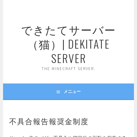
コ
ン
テ
できたてサーバー
ン
ツ
（猫）| DEKITATE
へ
ス
SERVER
キ
ッ
THE MINECRAFT SERVER.
プ
メニュー
不具合報告報奨金制度