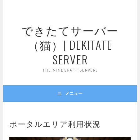
コ
ン
テ
できたてサーバー
ン
ツ
（猫）| DEKITATE
へ
ス
SERVER
キ
ッ
THE MINECRAFT SERVER.
プ
メニュー
ポータルエリア利用状況