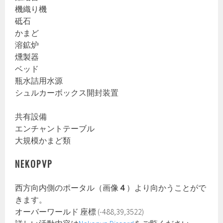
機織り機
砥石
かまど
溶鉱炉
燻製器
ベッド
瓶水詰用水源
シュルカーボックス開封装置
共有設備
エンチャントテーブル
大規模かまど類
NEKOPVP
西方向内側のポータル（画像
４
）より向かうことがで
きます。
オーバーワールド 座標 (-488,39,3522)