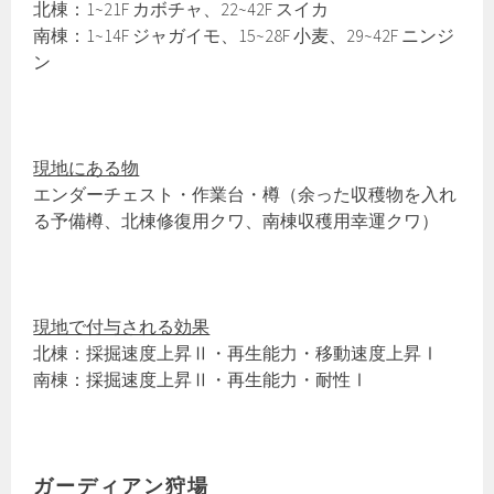
北棟：1~21F カボチャ、22~42F スイカ
南棟：1~14F ジャガイモ、15~28F 小麦、29~42F ニンジ
ン
現地にある物
エンダーチェスト・作業台・樽（余った収穫物を入れ
る予備樽、北棟修復用クワ、南棟収穫用幸運クワ）
現地で付与される効果
北棟：採掘速度上昇Ⅱ・再生能力・移動速度上昇Ⅰ
南棟：採掘速度上昇Ⅱ・再生能力・耐性Ⅰ
ガーディアン狩場