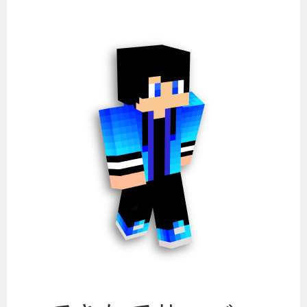
コ
ン
テ
ン
ツ
へ
ス
キ
ッ
プ