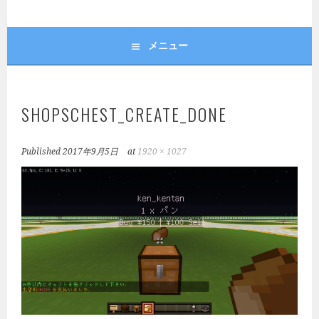
メニュー
SHOPSCHEST_CREATE_DONE
Published
2017年9月5日
at
1920 × 1027