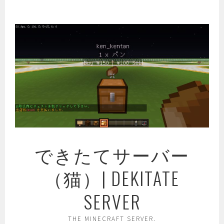
コ
ン
テ
ン
ツ
へ
ス
キ
ッ
プ
できたてサーバー
（猫）| DEKITATE
SERVER
THE MINECRAFT SERVER.