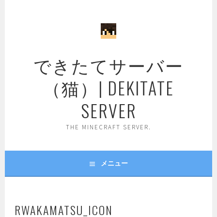
コ
ン
テ
ン
ツ
できたてサーバー
へ
ス
（猫）| DEKITATE
キ
ッ
SERVER
プ
THE MINECRAFT SERVER.
メニュー
RWAKAMATSU_ICON