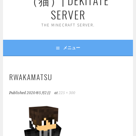
（猫）| DEKITATE
SERVER
THE MINECRAFT SERVER.
メニュー
RWAKAMATSU
Published
2020年5月2日
at
225 × 300