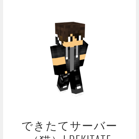
コ
ン
テ
ン
ツ
へ
ス
キ
ッ
プ
できたてサーバー