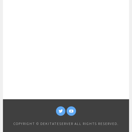
TWITTER
YOUTUBE
COPYRIGHT © DEKITATESERVER ALL RIGHTS RESERVED.