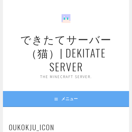
コ
ン
テ
ン
ツ
できたてサーバー
へ
ス
（猫）| DEKITATE
キ
ッ
SERVER
プ
THE MINECRAFT SERVER.
メニュー
OUKOKJU_ICON