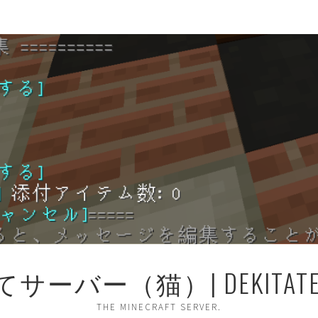
ーバー（猫）| DEKITATE 
THE MINECRAFT SERVER.