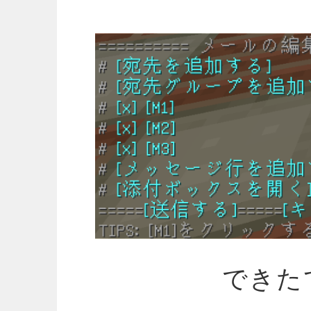
コ
ン
テ
ン
ツ
へ
ス
キ
ッ
プ
できたてサ