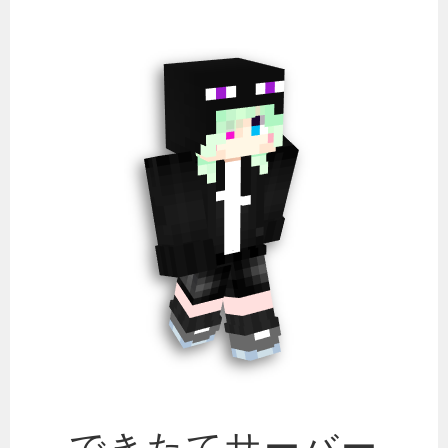
コ
ン
テ
ン
ツ
へ
ス
キ
ッ
プ
できたてサーバー