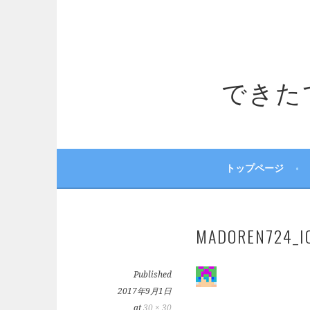
コ
ン
テ
ン
ツ
できたてサ
へ
ス
キ
ッ
プ
トップページ
MADOREN724_I
Published
2017年9月1日
at
30 × 30