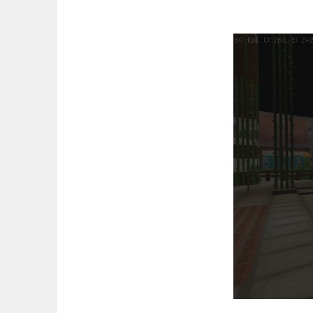
コ
ン
テ
ン
ツ
へ
ス
キ
ッ
プ