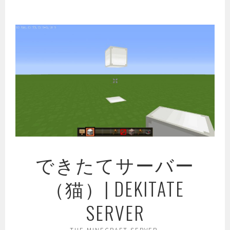
コ
ン
テ
ン
ツ
へ
ス
キ
ッ
プ
できたてサーバー
（猫）| DEKITATE
SERVER