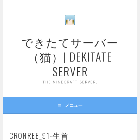
コ
ン
テ
ン
ツ
できたてサーバー
へ
ス
（猫）| DEKITATE
キ
ッ
SERVER
プ
THE MINECRAFT SERVER.
メニュー
CRONREE_91-生首