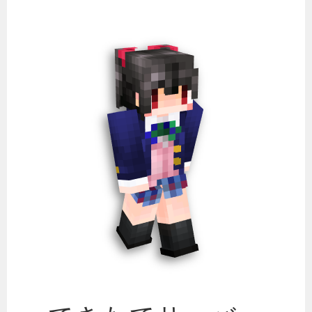
コ
ン
テ
ン
ツ
へ
ス
キ
ッ
プ