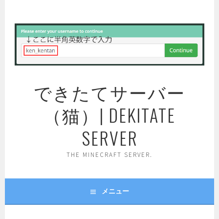
コ
ン
テ
ン
ツ
へ
ス
できたてサーバー
キ
ッ
（猫）| DEKITATE
プ
SERVER
THE MINECRAFT SERVER.
メニュー