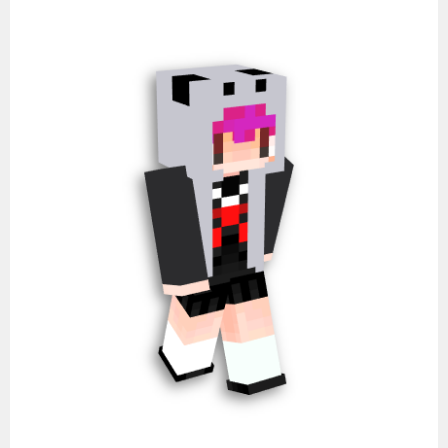
コ
ン
テ
ン
ツ
へ
ス
キ
ッ
プ