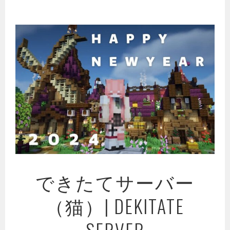
コ
ン
テ
ン
ツ
へ
ス
キ
ッ
プ
できたてサーバー
（猫）| DEKITATE
SERVER