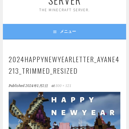
THE MINECRAFT SERVER.
メニュー
2024HAPPYNEWYEARLETTER_AYANE4
213_TRIMMED_RESIZED
Published
2024年1月2日
at
800 × 521