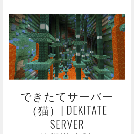
コ
ン
テ
ン
ツ
へ
ス
キ
ッ
プ
できたてサーバー
（猫）| DEKITATE
SERVER