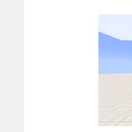
コ
ン
テ
ン
ツ
へ
ス
キ
ッ
プ