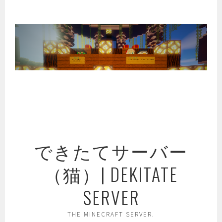
コ
ン
テ
ン
ツ
へ
ス
キ
ッ
プ
できたてサーバー
（猫）| DEKITATE
SERVER
THE MINECRAFT SERVER.