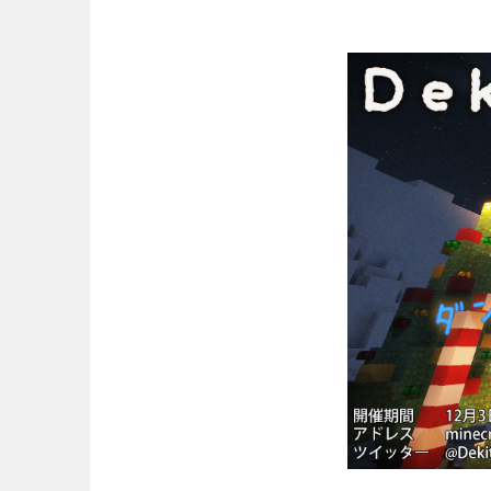
コ
ン
テ
ン
ツ
へ
ス
キ
ッ
プ